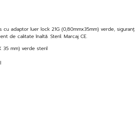
as cu adaptor luer lock 21G (0,80mmx35mm) verde, siguranț
nt de calitate înaltă. Steril. Marcaj CE.
X 35 mm) verde steril
l