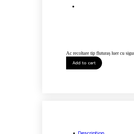
Ac recoltare tip fluturaș luer cu si
Add to cart
Description