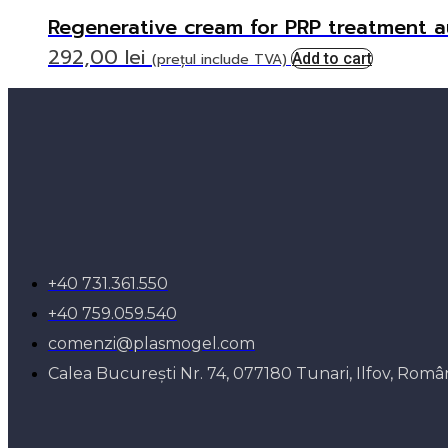
Regenerative cream for PRP treatment 
292,00
lei
(prețul include TVA)
Add to cart
+40 731.361.550
+40 759.059.540
comenzi@plasmogel.com
Calea București Nr. 74, 077180 Tunari, Ilfov, Româ