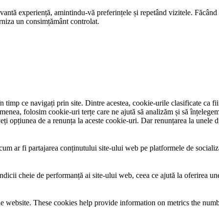
evantă experiență, amintindu-vă preferințele și repetând vizitele. Făcând
furniza un consimțământ controlat.
 timp ce navigați prin site. Dintre acestea, cookie-urile clasificate ca f
menea, folosim cookie-uri terțe care ne ajută să analizăm și să înțelegem 
 opțiunea de a renunța la aceste cookie-uri. Dar renunțarea la unele din
um ar fi partajarea conținutului site-ului web pe platformele de socializare
ndicii cheie de performanță ai site-ului web, ceea ce ajută la oferirea une
e website. These cookies help provide information on metrics the number 