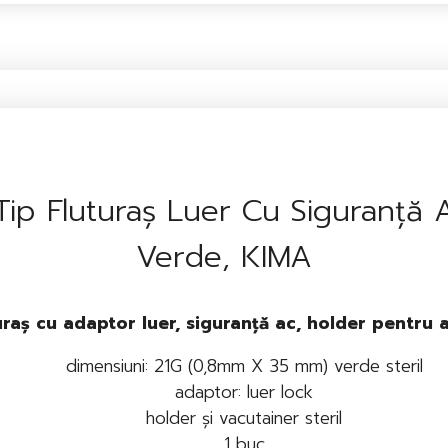
Tip Fluturaș Luer Cu Siguranță A
Verde, KIMA
uraș cu adaptor luer, siguranță ac, holder pentru ac
dimensiuni: 21G (0,8mm X 35 mm) verde steril
adaptor: luer lock
holder și vacutainer steril
1 buc