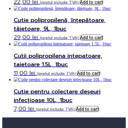
22,00
lei
(prețul include TVA)
Add to cart
Cutie polipropilenă, înțepătoare,
tăietoare, 9L, 1buc
29,00
lei
(prețul include TVA)
Add to cart
Cutii polipropilena intepatoare,
taietoare 1.5L, 1buc
11,00
lei
(prețul include TVA)
Add to cart
Cutie pentru colectare deșeuri
infecțioase 10L, 1buc
7,00
lei
(prețul include TVA)
Add to cart