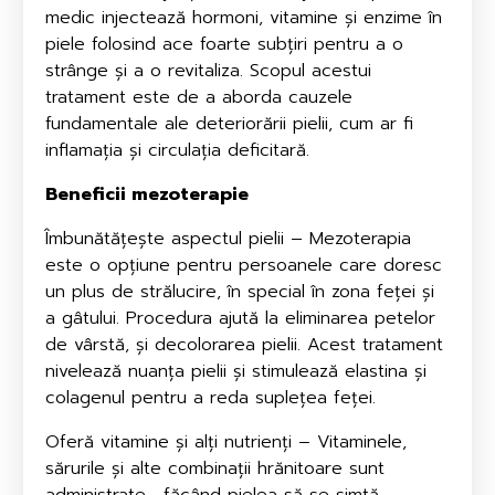
medic injectează hormoni, vitamine și enzime în
piele folosind ace foarte subțiri pentru a o
strânge și a o revitaliza. Scopul acestui
tratament este de a aborda cauzele
fundamentale ale deteriorării pielii, cum ar fi
inflamația și circulația deficitară.
Beneficii mezoterapie
Îmbunătățește aspectul pielii – Mezoterapia
este o opțiune pentru persoanele care doresc
un plus de strălucire, în special în zona feței și
a gâtului. Procedura ajută la eliminarea petelor
de vârstă, și decolorarea pielii. Acest tratament
nivelează nuanța pielii și stimulează elastina și
colagenul pentru a reda suplețea feței.
Oferă vitamine și alți nutrienți – Vitaminele,
sărurile și alte combinații hrănitoare sunt
administrate , făcând pielea să se simtă