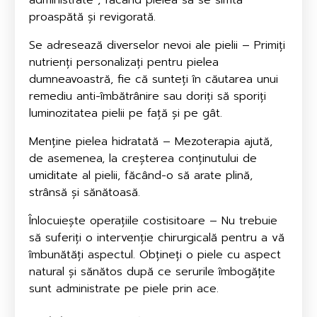
proaspătă și revigorată.
Se adresează diverselor nevoi ale pielii – Primiți
nutrienți personalizați pentru pielea
dumneavoastră, fie că sunteți în căutarea unui
remediu anti-îmbătrânire sau doriți să sporiți
luminozitatea pielii pe față și pe gât.
Menține pielea hidratată – Mezoterapia ajută,
de asemenea, la creșterea conținutului de
umiditate al pielii, făcând-o să arate plină,
strânsă și sănătoasă.
Înlocuiește operațiile costisitoare – Nu trebuie
să suferiți o intervenție chirurgicală pentru a vă
îmbunătăți aspectul. Obțineți o piele cu aspect
natural și sănătos după ce serurile îmbogățite
sunt administrate pe piele prin ace.