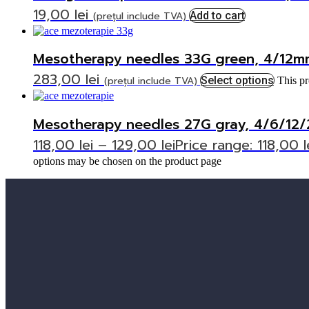
19,00
lei
(prețul include TVA)
Add to cart
Mesotherapy needles 33G green, 4/12mm
283,00
lei
(prețul include TVA)
Select options
This pr
Mesotherapy needles 27G gray, 4/6/12
118,00
lei
–
129,00
lei
Price range: 118,00 l
options may be chosen on the product page