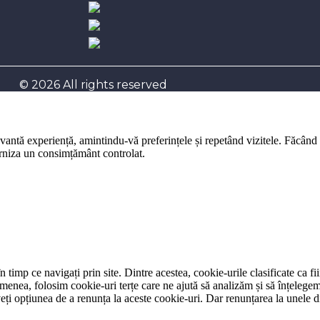
© 2026 All rights reserved
evantă experiență, amintindu-vă preferințele și repetând vizitele. Făcând
furniza un consimțământ controlat.
 timp ce navigați prin site. Dintre acestea, cookie-urile clasificate ca f
menea, folosim cookie-uri terțe care ne ajută să analizăm și să înțelegem 
 opțiunea de a renunța la aceste cookie-uri. Dar renunțarea la unele din