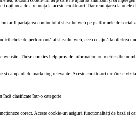
menea, folosim cookie-uri terțe care ne ajută să analizăm și să înțelegem 
 opțiunea de a renunța la aceste cookie-uri. Dar renunțarea la unele din
um ar fi partajarea conținutului site-ului web pe platformele de socializare
ndicii cheie de performanță ai site-ului web, ceea ce ajută la oferirea une
e website. These cookies help provide information on metrics the number 
lame și campanii de marketing relevante. Aceste cookie-uri urmăresc vizita
 încă clasificate într-o categorie.
ncționeze corect. Aceste cookie-uri asigură funcționalități de bază și car