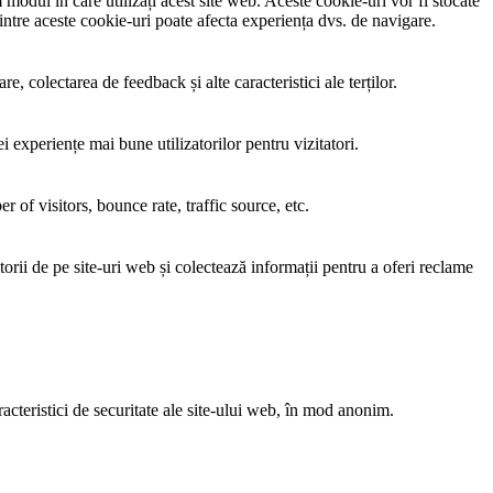
modul în care utilizați acest site web. Aceste cookie-uri vor fi stocate
tre aceste cookie-uri poate afecta experiența dvs. de navigare.
, colectarea de feedback și alte caracteristici ale terților.
i experiențe mai bune utilizatorilor pentru vizitatori.
of visitors, bounce rate, traffic source, etc.
torii de pe site-uri web și colectează informații pentru a oferi reclame
acteristici de securitate ale site-ului web, în mod anonim.