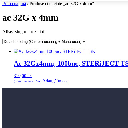
Prima pagină
/ Produse etichetate „ac 32G x 4mm”
ac 32G x 4mm
Afișez singurul rezultat
Ac 32Gx4mm, 100buc, STERiJECT T
310,00
lei
Adaugă în coș
(prețul include TVA)