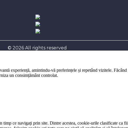
Netopia/ANPC
© 2026 All rights reserved
evantă experiență, amintindu-vă preferințele și repetând vizitele. Făcând
furniza un consimțământ controlat.
 timp ce navigați prin site. Dintre acestea, cookie-urile clasificate ca f