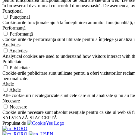
pentru funcționarea funcționalităților de bază ale site-ului web. De ase
în browser-ul dvs. numai cu acordul dumneavoastră. De asemenea, aveți
Funcţional
Funcţional
Cookie-urile funcționale ajută la îndeplinirea anumitor funcționalități, c
Performanţă
Performanţă
Cookie-urile de performanță sunt utilizate pentru a înțelege și analiza i
Analytics
Analytics
Analytical cookies are used to understand how visitors interact with th
Publicitate
Publicitate
Cookie-urile publicitare sunt utilizate pentru a oferi vizitatorilor rec
personalizate.
Altele
Altele
Alte cookie-uri necategorizate sunt cele care sunt analizate și nu au fost
Necesare
Necesare
Cookie-urile necesare sunt absolut esențiale pentru ca site-ul web să fu
SALVEAZĂ ȘI ACCEPTĂ
Propulsat de
RO
RO
EN