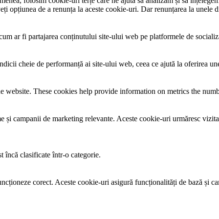
menea, folosim cookie-uri terțe care ne ajută să analizăm și să înțelegem 
 opțiunea de a renunța la aceste cookie-uri. Dar renunțarea la unele din
um ar fi partajarea conținutului site-ului web pe platformele de socializare
ndicii cheie de performanță ai site-ului web, ceea ce ajută la oferirea une
e website. These cookies help provide information on metrics the number 
lame și campanii de marketing relevante. Aceste cookie-uri urmăresc vizita
 încă clasificate într-o categorie.
ncționeze corect. Aceste cookie-uri asigură funcționalități de bază și car