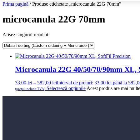
Prima pagină
/ Produse etichetate „microcanula 22G 70mm”
microcanula 22G 70mm
Afișez singurul rezultat
Microcanula 22G 40/50/70/90mm XL, S
33,00
lei
–
582,00
lei
Interval de prețuri: 33,00 lei până la 582,0
Selectează opțiunile
Acest produs are mai multe 
(prețul include TVA)