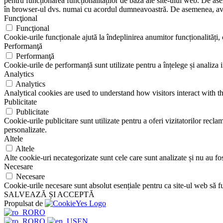
pentru funcționarea funcționalităților de bază ale site-ului web. De ase
în browser-ul dvs. numai cu acordul dumneavoastră. De asemenea, aveți
Funcţional
Funcţional
Cookie-urile funcționale ajută la îndeplinirea anumitor funcționalități, c
Performanţă
Performanţă
Cookie-urile de performanță sunt utilizate pentru a înțelege și analiza i
Analytics
Analytics
Analytical cookies are used to understand how visitors interact with th
Publicitate
Publicitate
Cookie-urile publicitare sunt utilizate pentru a oferi vizitatorilor rec
personalizate.
Altele
Altele
Alte cookie-uri necategorizate sunt cele care sunt analizate și nu au fost
Necesare
Necesare
Cookie-urile necesare sunt absolut esențiale pentru ca site-ul web să fu
SALVEAZĂ ȘI ACCEPTĂ
Propulsat de
RO
RO
EN