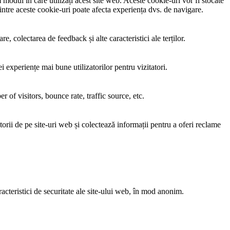
modul în care utilizați acest site web. Aceste cookie-uri vor fi stocate
tre aceste cookie-uri poate afecta experiența dvs. de navigare.
, colectarea de feedback și alte caracteristici ale terților.
i experiențe mai bune utilizatorilor pentru vizitatori.
of visitors, bounce rate, traffic source, etc.
torii de pe site-uri web și colectează informații pentru a oferi reclame
acteristici de securitate ale site-ului web, în mod anonim.