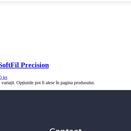
oftFil Precision
0 lei
variații. Opțiunile pot fi alese în pagina produsului.