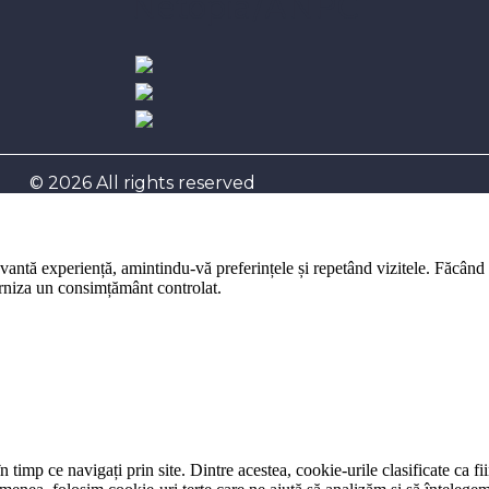
Netopia/ANPC
© 2026 All rights reserved
evantă experiență, amintindu-vă preferințele și repetând vizitele. Făcând
furniza un consimțământ controlat.
 timp ce navigați prin site. Dintre acestea, cookie-urile clasificate ca f