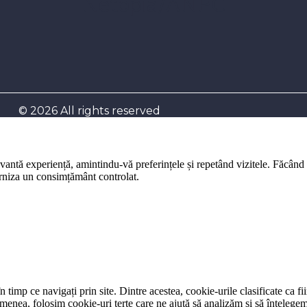
Netopia/ANPC
© 2026 All rights reserved
evantă experiență, amintindu-vă preferințele și repetând vizitele. Făcând
furniza un consimțământ controlat.
 timp ce navigați prin site. Dintre acestea, cookie-urile clasificate ca f
menea, folosim cookie-uri terțe care ne ajută să analizăm și să înțelegem 