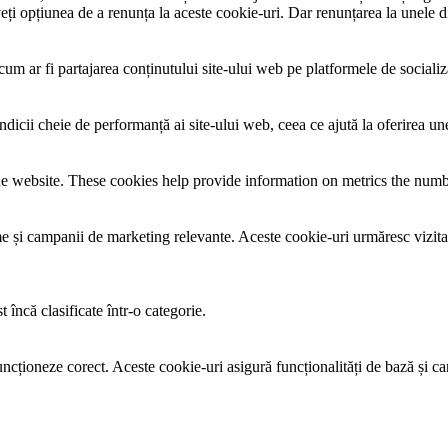
 opțiunea de a renunța la aceste cookie-uri. Dar renunțarea la unele din
um ar fi partajarea conținutului site-ului web pe platformele de socializare
ndicii cheie de performanță ai site-ului web, ceea ce ajută la oferirea une
e website. These cookies help provide information on metrics the number 
lame și campanii de marketing relevante. Aceste cookie-uri urmăresc vizita
 încă clasificate într-o categorie.
ncționeze corect. Aceste cookie-uri asigură funcționalități de bază și car