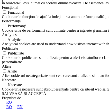
în browser-ul dvs. numai cu acordul dumneavoastră. De asemenea, aveți
Funcţional
Funcţional
Cookie-urile funcționale ajută la îndeplinirea anumitor funcționalități, c
Performanţă
Performanţă
Cookie-urile de performanță sunt utilizate pentru a înțelege și analiza i
Analytics
Analytics
Analytical cookies are used to understand how visitors interact with th
Publicitate
Publicitate
Cookie-urile publicitare sunt utilizate pentru a oferi vizitatorilor rec
personalizate.
Altele
Altele
Alte cookie-uri necategorizate sunt cele care sunt analizate și nu au fost
Necesare
Necesare
Cookie-urile necesare sunt absolut esențiale pentru ca site-ul web să fu
SALVEAZĂ ȘI ACCEPTĂ
Propulsat de
RO
RO
EN