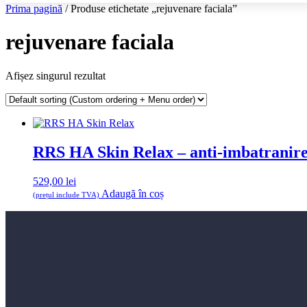
Prima pagină
/ Produse etichetate „rejuvenare faciala”
rejuvenare faciala
Afișez singurul rezultat
RRS HA Skin Relax – anti-imbatranire
529,00
lei
Adaugă în coș
(prețul include TVA)