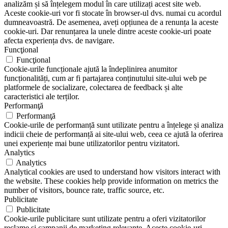
analizăm și să înțelegem modul în care utilizați acest site web.
Aceste cookie-uri vor fi stocate în browser-ul dvs. numai cu acordul
dumneavoastră. De asemenea, aveți opțiunea de a renunța la aceste
cookie-uri. Dar renunțarea la unele dintre aceste cookie-uri poate
afecta experiența dvs. de navigare.
Funcţional
Funcţional
Cookie-urile funcționale ajută la îndeplinirea anumitor
funcționalități, cum ar fi partajarea conținutului site-ului web pe
platformele de socializare, colectarea de feedback și alte
caracteristici ale terților.
Performanţă
Performanţă
Cookie-urile de performanță sunt utilizate pentru a înțelege și analiza
indicii cheie de performanță ai site-ului web, ceea ce ajută la oferirea
unei experiențe mai bune utilizatorilor pentru vizitatori.
Analytics
Analytics
Analytical cookies are used to understand how visitors interact with
the website. These cookies help provide information on metrics the
number of visitors, bounce rate, traffic source, etc.
Publicitate
Publicitate
Cookie-urile publicitare sunt utilizate pentru a oferi vizitatorilor
reclame și campanii de marketing relevante. Aceste cookie-uri