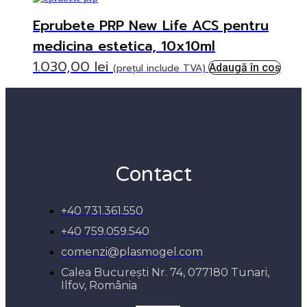
Eprubete PRP New Life ACS pentru
medicina estetica, 10x10ml
1.030,00
lei
(prețul include TVA)
Adaugă în coș
Contact
+40 731.361.550
+40 759.059.540
comenzi@plasmogel.com
Calea București Nr. 74, 077180 Tunari,
Ilfov, România