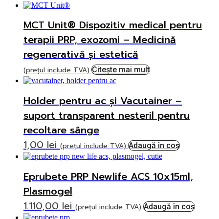
MCT Unit® Dispozitiv medical pentru
terapii PRP, exozomi – Medicină
regenerativă și estetică
(prețul include TVA)
Citește mai mult
Holder pentru ac și Vacutainer –
suport transparent nesteril pentru
recoltare sânge
1,00
lei
(prețul include TVA)
Adaugă în coș
Eprubete PRP Newlife ACS 10x15ml,
Plasmogel
1.110,00
lei
(prețul include TVA)
Adaugă în coș