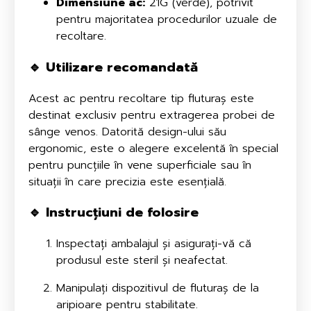
Dimensiune ac:
21G (verde), potrivit
pentru majoritatea procedurilor uzuale de
recoltare.
🔹
Utilizare recomandată
Acest ac pentru recoltare tip fluturaș este
destinat exclusiv pentru extragerea probei de
sânge venos. Datorită design-ului său
ergonomic, este o alegere excelentă în special
pentru puncțiile în vene superficiale sau în
situații în care precizia este esențială.
🔹
Instrucțiuni de folosire
Inspectați ambalajul și asigurați-vă că
produsul este steril și neafectat.
Manipulați dispozitivul de fluturaș de la
aripioare pentru stabilitate.