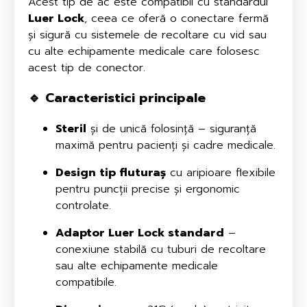
Acest tip de ac este compatibil cu standardul
Luer Lock
, ceea ce oferă o conectare fermă
și sigură cu sistemele de recoltare cu vid sau
cu alte echipamente medicale care folosesc
acest tip de conector.
🔹
Caracteristici principale
Steril
și de unică folosință – siguranță
maximă pentru pacienți și cadre medicale.
Design tip fluturaș
cu aripioare flexibile
pentru puncții precise și ergonomic
controlate.
Adaptor Luer Lock standard
–
conexiune stabilă cu tuburi de recoltare
sau alte echipamente medicale
compatibile.