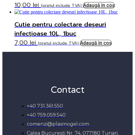
10,00
lei
(prețul include TVA)
Adaugă în coș
Cutie pentru colectare deșeuri
infecțioase 10L, 1buc
7,00
lei
(prețul include TVA)
Adaugă în coș
Contact
+40 731.361.550
+40 759.059.540
comenzi@plasmogel.com
Calea București Nr. 74, 077180 Tunari,