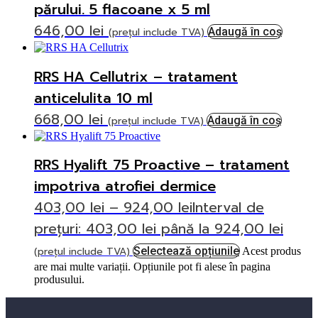
părului. 5 flacoane x 5 ml
646,00
lei
(prețul include TVA)
Adaugă în coș
RRS HA Cellutrix – tratament
anticelulita 10 ml
668,00
lei
(prețul include TVA)
Adaugă în coș
RRS Hyalift 75 Proactive – tratament
impotriva atrofiei dermice
403,00
lei
–
924,00
lei
Interval de
prețuri: 403,00 lei până la 924,00 lei
(prețul include TVA)
Selectează opțiunile
Acest produs
are mai multe variații. Opțiunile pot fi alese în pagina
produsului.