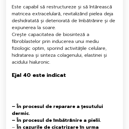
Este capabil să restructureze și să întărească
matricea extracelulară, revitalizând pielea deja
deshidratată și deteriorată de îmbătrânire și de
expunerea la soare.
Crește capacitatea de biosinteză a
fibroblastelor prin inducerea unui mediu
fiziologic optim, sporind activitățile celulare,
hidratarea și sinteza colagenului, elastinei și
acidului hialuronic.
Ejal 40
este indicat
– În procesul de reparare a țesutului
dermic.
– În procesul de îmbătrânire a pielii.
–
În cazurile de cicatrizare în urma