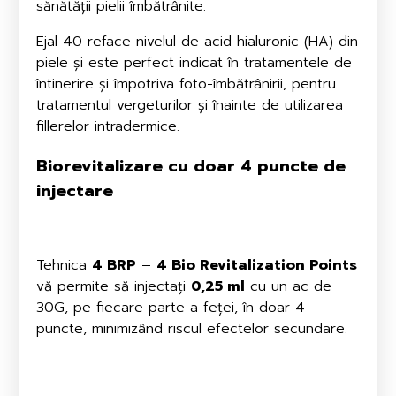
sănătății pielii îmbătrânite.
Ejal 40 reface nivelul de acid hialuronic (HA) din
piele și este perfect indicat în tratamentele de
întinerire și împotriva foto-îmbătrânirii, pentru
tratamentul vergeturilor și înainte de utilizarea
fillerelor intradermice.
Biorevitalizare cu doar 4 puncte de
injectare
Tehnica
4 BRP
–
4 Bio Revitalization Points
vă permite să injectați
0,25 ml
cu un ac de
30G, pe fiecare parte a feței, în doar 4
puncte, minimizând riscul efectelor secundare.