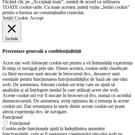
Făcând clic pe „Acceptați toate”, sunteți de acord cu utilizarea
TOATE cookie-urile. Cu toate acestea, puteți vizita „Setări cookie”
pentru a furniza un consimțământ controlat.
Setări Cookie
Accept
Închide
Prezentare generală a confidențialității
Acest site web folosește cookie-uri pentru a vă îmbunătăți experiența
în timp ce navigați prin site. Dintre acestea, cookie-urile clasificate
ca fiind necesare sunt stocate în browserul dvs., deoarece sunt
esențiale pentru funcționarea funcționalităților de bază ale site-ului
web. De asemenea, folosim cookie-uri terțe care ne ajută să
analizăm și să înțelegem modul în care utilizați acest site web.
Aceste cookie-uri vor fi stocate în browser-ul dvs. numai cu acordul
dumneavoastră. De asemenea, aveți opțiunea de a renunța la aceste
cookie-uri. Dar renunțarea la unele dintre aceste cookie-uri poate
afecta experiența dvs. de navigare.
Funcţional
Funcţional
Cookie-urile funcționale ajută la îndeplinirea anumitor
funcționalități, cum ar fi partajarea conținutului site-ului web pe