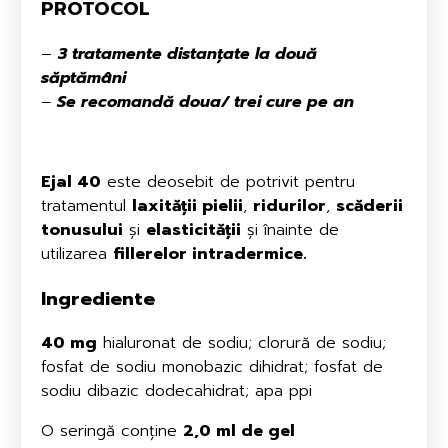
PROTOCOL
–
3 tratamente distanțate la două
săptămâni
–
Se recomandă doua/ trei cure pe an
Ejal 40
este deosebit de potrivit pentru
tratamentul
laxității pielii
,
ridurilor
,
scăderii
tonusului
și
elasticității
și înainte de
utilizarea
fillerelor intradermice.
Ingrediente
40 mg
hialuronat de sodiu; clorură de sodiu;
fosfat de sodiu monobazic dihidrat; fosfat de
sodiu dibazic dodecahidrat; apa ppi
O seringă conține
2,0 ml de gel