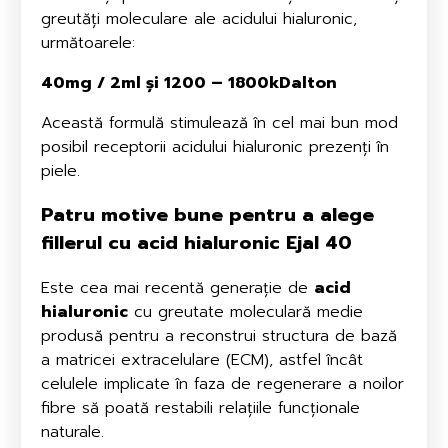
greutăți moleculare ale acidului hialuronic,
următoarele:
40mg / 2ml și 1200 – 1800kDalton
Această formulă stimulează în cel mai bun mod
posibil receptorii acidului hialuronic prezenți în
piele.
Patru motive bune
pentru a alege
fillerul cu acid hialuronic
Ejal 40
Este cea mai recentă generație de
acid
hialuronic
cu greutate moleculară medie
produsă pentru a reconstrui structura de bază
a matricei extracelulare (ECM), astfel încât
celulele implicate în faza de regenerare a noilor
fibre să poată restabili relațiile funcționale
naturale.